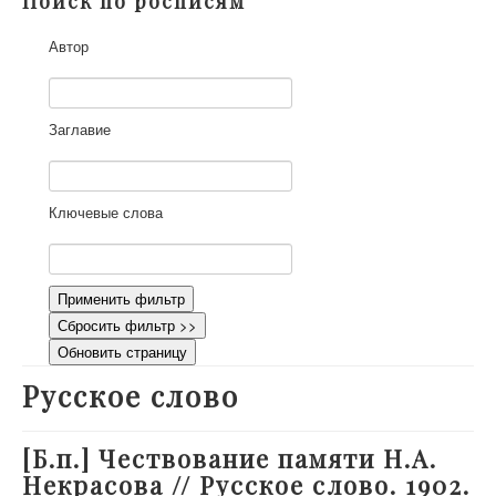
Поиск по росписям
О проекте
Автор
Участники
Приглашенные эксперты
Научная работа
Заглавие
Как работать с сайтом
Контакты
Ключевые слова
Применить фильтр
Сбросить фильтр >>
Обновить страницу
Русское слово
[Б.п.] Чествование памяти Н.А.
Некрасова // Русское слово. 1902.