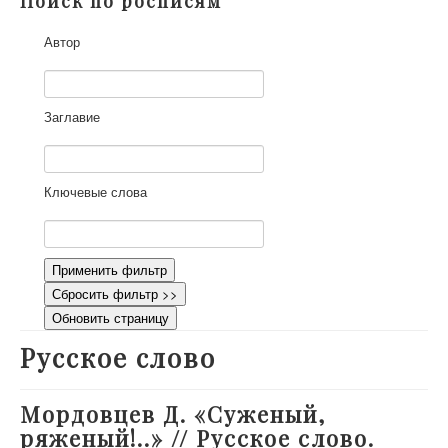
Поиск по росписям
О проекте
Автор
Участники
Приглашенные эксперты
Научная работа
Заглавие
Как работать с сайтом
Контакты
Ключевые слова
Применить фильтр
Сбросить фильтр >>
Обновить страницу
Русское слово
Мордовцев Д. «Суженый,
ряженый!..» // Русское слово.