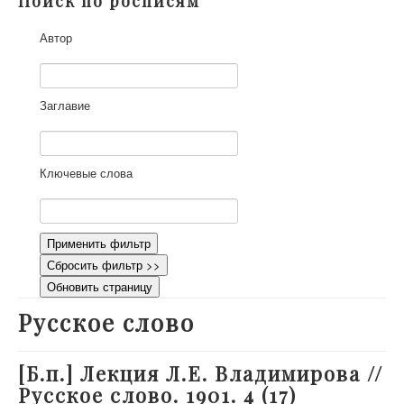
Поиск по росписям
О проекте
Автор
Участники
Приглашенные эксперты
Научная работа
Заглавие
Как работать с сайтом
Контакты
Ключевые слова
Применить фильтр
Сбросить фильтр >>
Обновить страницу
Русское слово
[Б.п.] Лекция Л.Е. Владимирова //
Русское слово. 1901. 4 (17)