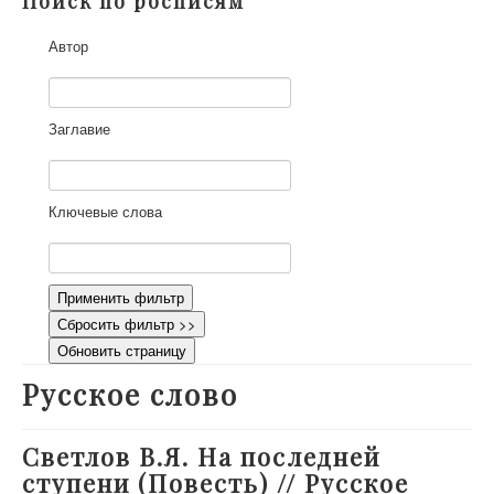
Поиск по росписям
О проекте
Автор
Участники
Приглашенные эксперты
Научная работа
Заглавие
Как работать с сайтом
Контакты
Ключевые слова
Применить фильтр
Сбросить фильтр >>
Обновить страницу
Русское слово
Светлов В.Я. На последней
ступени (Повесть) // Русское