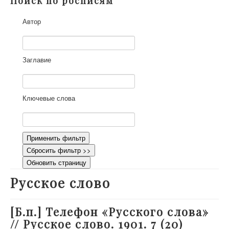
Поиск по росписям
О проекте
Автор
Участники
Приглашенные эксперты
Научная работа
Заглавие
Как работать с сайтом
Контакты
Ключевые слова
Применить фильтр
Сбросить фильтр >>
Обновить страницу
Русское слово
[Б.п.] Телефон «Русского слова»
// Русское слово. 1901. 7 (20)