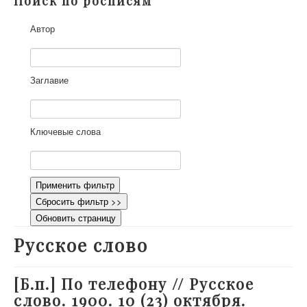
Поиск по росписям
О проекте
Автор
Участники
Приглашенные эксперты
Научная работа
Заглавие
Как работать с сайтом
Контакты
Ключевые слова
Применить фильтр
Сбросить фильтр >>
Обновить страницу
Русское слово
[Б.п.] По телефону // Русское
слово. 1900. 10 (23) октября.