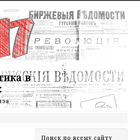
тика в
:
иза
Поиск по всему сайту