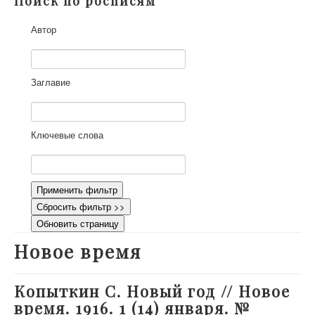
Поиск по росписям
О проекте
Автор
Участники
Приглашенные эксперты
Научная работа
Заглавие
Как работать с сайтом
Контакты
Ключевые слова
Применить фильтр
Сбросить фильтр >>
Обновить страницу
Новое время
Копыткин С. Новый год // Новое
время. 1916. 1 (14) января. №