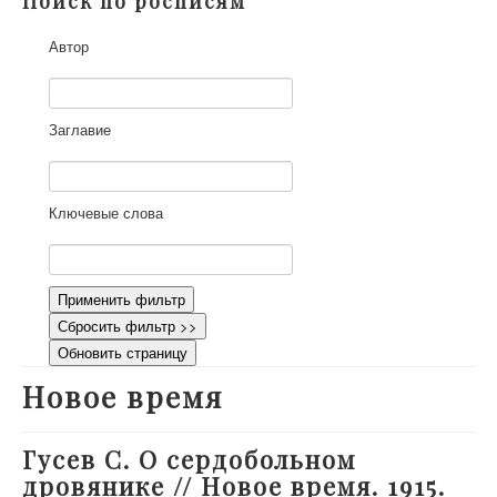
Поиск по росписям
О проекте
Автор
Участники
Приглашенные эксперты
Научная работа
Заглавие
Как работать с сайтом
Контакты
Ключевые слова
Применить фильтр
Сбросить фильтр >>
Обновить страницу
Новое время
Гусев С. О сердобольном
дровянике // Новое время. 1915.