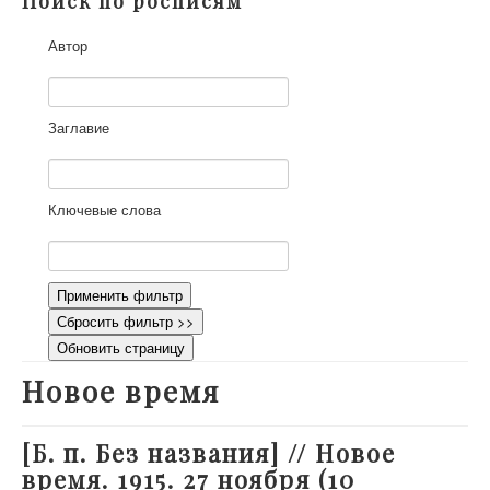
Поиск по росписям
О проекте
Автор
Участники
Приглашенные эксперты
Научная работа
Заглавие
Как работать с сайтом
Контакты
Ключевые слова
Применить фильтр
Сбросить фильтр >>
Обновить страницу
Новое время
[Б. п. Без названия] // Новое
время. 1915. 27 ноября (10