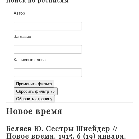
Поиск по росписям
О проекте
Автор
Участники
Приглашенные эксперты
Научная работа
Заглавие
Как работать с сайтом
Контакты
Ключевые слова
Применить фильтр
Сбросить фильтр >>
Обновить страницу
Новое время
Беляев Ю. Сестры Шнейдер //
Новое время. 1915. 6 (19) января.