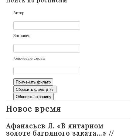
Поиск по росписям
О проекте
Автор
Участники
Приглашенные эксперты
Научная работа
Заглавие
Как работать с сайтом
Контакты
Ключевые слова
Применить фильтр
Сбросить фильтр >>
Обновить страницу
Новое время
Афанасьев Л. «В янтарном
золоте багряного заката…» //