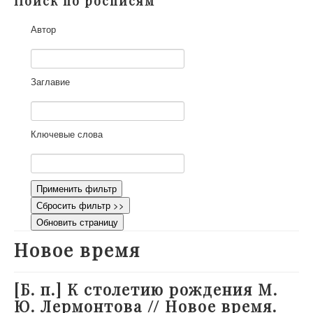
Поиск по росписям
О проекте
Автор
Участники
Приглашенные эксперты
Научная работа
Заглавие
Как работать с сайтом
Контакты
Ключевые слова
Применить фильтр
Сбросить фильтр >>
Обновить страницу
Новое время
[Б. п.] К столетию рождения М.
Ю. Лермонтова // Новое время.