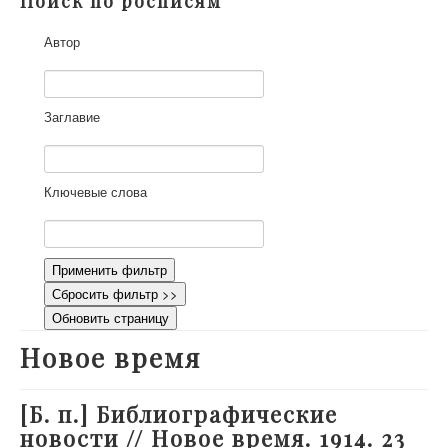
Поиск по росписям
О проекте
Автор
Участники
Приглашенные эксперты
Научная работа
Заглавие
Как работать с сайтом
Контакты
Ключевые слова
Применить фильтр
Сбросить фильтр >>
Обновить страницу
Новое время
[Б. п.] Библиографические
новости // Новое время. 1914. 23