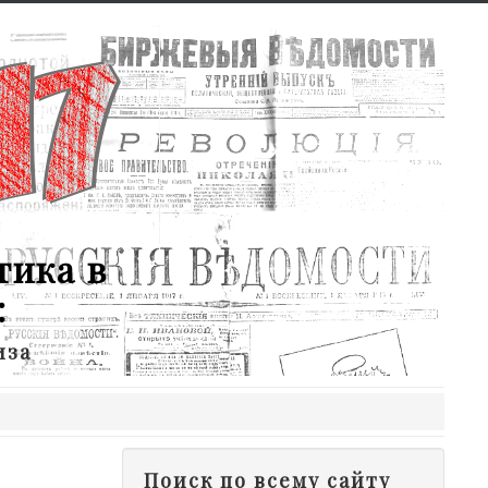
тика в
:
иза
Поиск по всему сайту