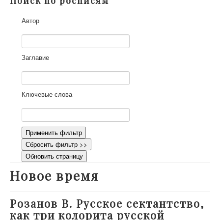
Поиск по росписям
О проекте
Автор
Участники
Приглашенные эксперты
Научная работа
Заглавие
Как работать с сайтом
Контакты
Ключевые слова
Применить фильтр
Сбросить фильтр >>
Обновить страницу
Новое время
Розанов В. Русское сектантство,
как три колорита русской