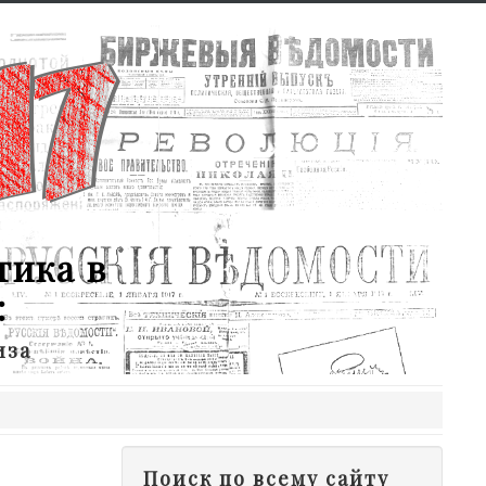
тика в
:
иза
Поиск по всему сайту