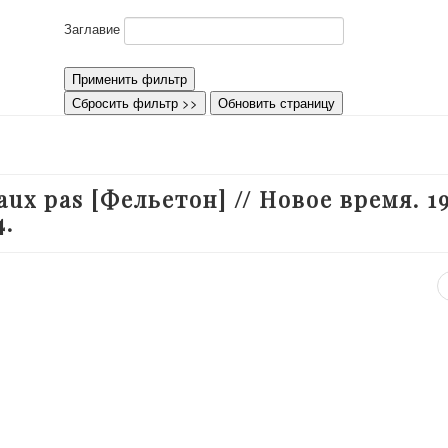
Заглавие
Применить фильтр
Сбросить фильтр >>
Обновить страницу
x pas [Фельетон] // Новое время. 19
4.