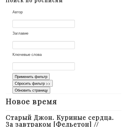
Поиск по росписям
О проекте
Автор
Участники
Приглашенные эксперты
Научная работа
Заглавие
Как работать с сайтом
Контакты
Ключевые слова
Применить фильтр
Сбросить фильтр >>
Обновить страницу
Новое время
Старый Джон. Куриные сердца.
За завтраком [Фельетон] //