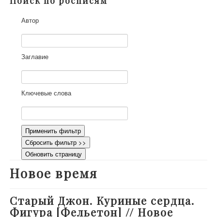
Поиск по росписям
О проекте
Автор
Участники
Приглашенные эксперты
Научная работа
Заглавие
Как работать с сайтом
Контакты
Ключевые слова
Применить фильтр
Сбросить фильтр >>
Обновить страницу
Новое время
Старый Джон. Куриные сердца.
Фигура [Фельетон] // Новое