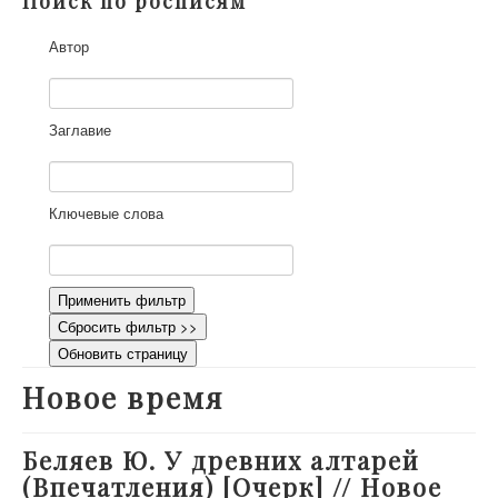
Поиск по росписям
О проекте
Автор
Участники
Приглашенные эксперты
Научная работа
Заглавие
Как работать с сайтом
Контакты
Ключевые слова
Применить фильтр
Сбросить фильтр >>
Обновить страницу
Новое время
Беляев Ю. У древних алтарей
(Впечатления) [Очерк] // Новое