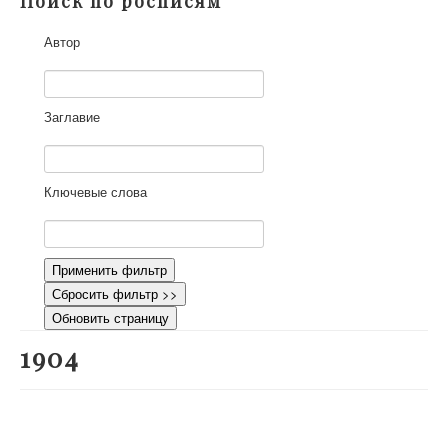
Поиск по росписям
О проекте
Автор
Участники
Приглашенные эксперты
Научная работа
Заглавие
Как работать с сайтом
Контакты
Ключевые слова
Применить фильтр
Сбросить фильтр >>
Обновить страницу
1904