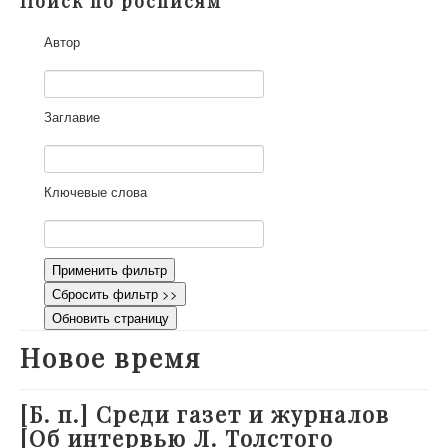
Поиск по росписям
О проекте
Автор
Участники
Приглашенные эксперты
Научная работа
Заглавие
Как работать с сайтом
Контакты
Ключевые слова
Применить фильтр
Сбросить фильтр >>
Обновить страницу
Новое время
[Б. п.] Среди газет и журналов
[Об интервью Л. Толстого