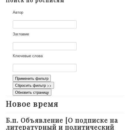
Поиск по росписям
О проекте
Автор
Участники
Приглашенные эксперты
Научная работа
Заглавие
Как работать с сайтом
Контакты
Ключевые слова
Применить фильтр
Сбросить фильтр >>
Обновить страницу
Новое время
Б.п. Объявление [О подписке на
литературный и политический