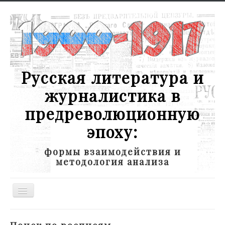
Русская литература и
журналистика в
предреволюционную
эпоху:
формы взаимодействия и
методология анализа
Toggle
Navigation
Новости