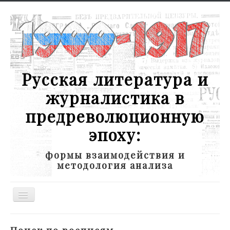
Русская литература и
журналистика в
предреволюционную
эпоху:
формы взаимодействия и
методология анализа
Toggle
Navigation
Новости