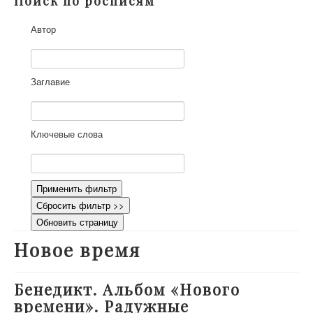
Поиск по росписям
О проекте
Автор
Участники
Приглашенные эксперты
Научная работа
Заглавие
Как работать с сайтом
Контакты
Ключевые слова
Применить фильтр
Сбросить фильтр >>
Обновить страницу
Новое время
Бенедикт. Альбом «Нового
времени». Радужные