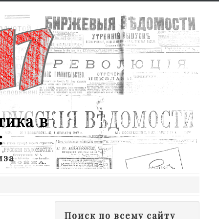
тика в
:
иза
Поиск по всему сайту