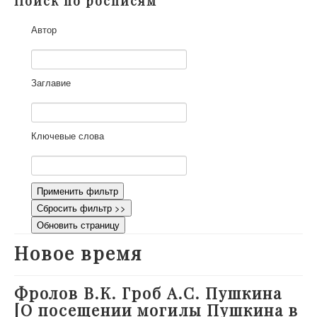
Поиск по росписям
О проекте
Автор
Участники
Приглашенные эксперты
Научная работа
Заглавие
Как работать с сайтом
Контакты
Ключевые слова
Применить фильтр
Сбросить фильтр >>
Обновить страницу
Новое время
Фролов В.К. Гроб А.С. Пушкина
[О посещении могилы Пушкина в