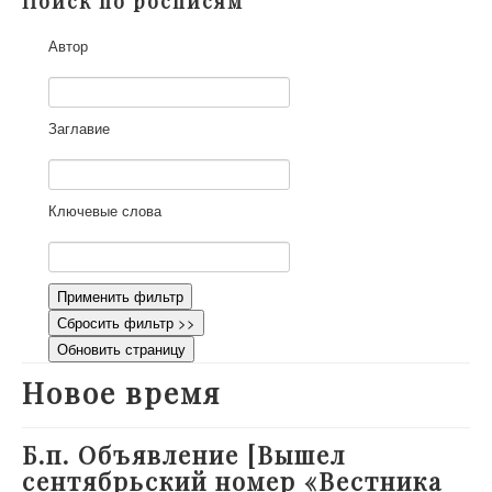
Поиск по росписям
О проекте
Автор
Участники
Приглашенные эксперты
Научная работа
Заглавие
Как работать с сайтом
Контакты
Ключевые слова
Применить фильтр
Сбросить фильтр >>
Обновить страницу
Новое время
Б.п. Объявление [Вышел
сентябрьский номер «Вестника