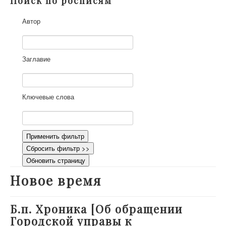
Поиск по росписям
О проекте
Автор
Участники
Приглашенные эксперты
Научная работа
Заглавие
Как работать с сайтом
Контакты
Ключевые слова
Применить фильтр
Сбросить фильтр >>
Обновить страницу
Новое время
Б.п. Хроника [Об обращении
Городской управы к