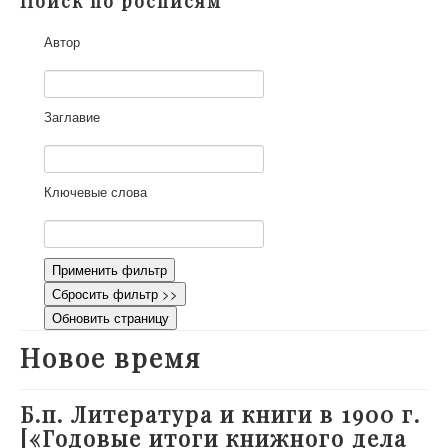
Поиск по росписям
О проекте
Автор
Участники
Приглашенные эксперты
Научная работа
Заглавие
Как работать с сайтом
Контакты
Ключевые слова
Применить фильтр
Сбросить фильтр >>
Обновить страницу
Новое время
Б.п. Литература и книги в 1900 г.
[«Годовые итоги книжного дела