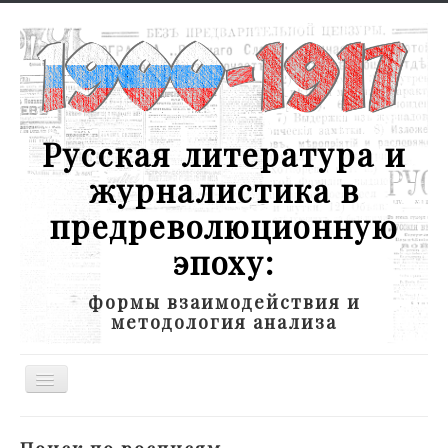
Русская литература и
журналистика в
предреволюционную
эпоху:
формы взаимодействия и
методология анализа
Toggle
Navigation
Новости