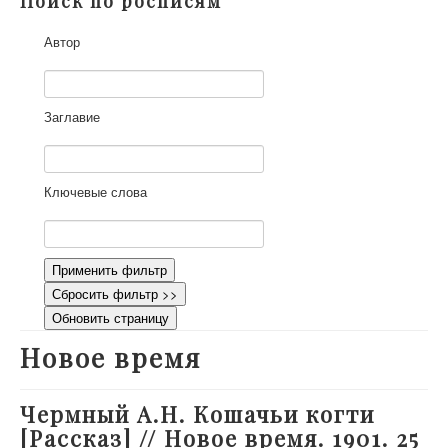
Поиск по росписям
О проекте
Автор
Участники
Приглашенные эксперты
Научная работа
Заглавие
Как работать с сайтом
Контакты
Ключевые слова
Применить фильтр
Сбросить фильтр >>
Обновить страницу
Новое время
Чермный А.Н. Кошачьи когти
[Рассказ] // Новое время. 1901. 25