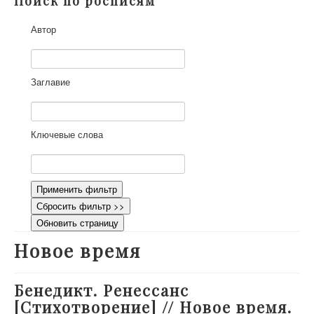
Поиск по росписям
О проекте
Автор
Участники
Приглашенные эксперты
Научная работа
Заглавие
Как работать с сайтом
Контакты
Ключевые слова
Применить фильтр
Сбросить фильтр >>
Обновить страницу
Новое время
Бенедикт. Ренессанс
[Стихотворение] // Новое время.