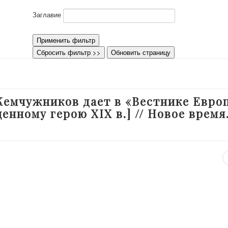
Заглавие
Применить фильтр
Сбросить фильтр >>
Обновить страницу
 Жемчужников дает в «Вестнике Евро
нному герою XIX в.] // Новое время.