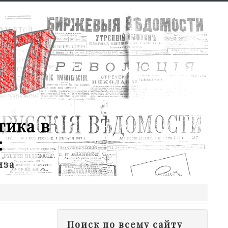
тика в
:
иза
Поиск по всему сайту