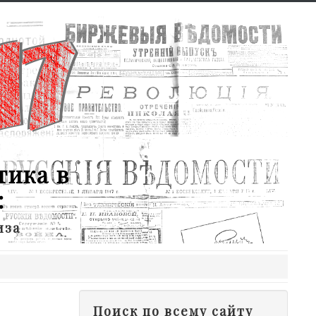
тика в
:
иза
Поиск по всему сайту