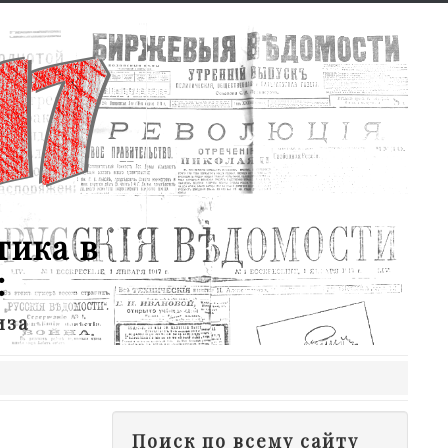
тика в
:
иза
Поиск по всему сайту