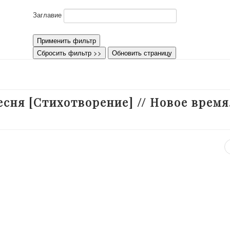
Заглавие
Применить фильтр
Сбросить фильтр >>
Обновить страницу
сня [Стихотворение] // Новое время.
2