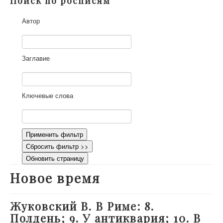
Поиск по росписям
О проекте
Автор
Участники
Приглашенные эксперты
Научная работа
Заглавие
Как работать с сайтом
Контакты
Ключевые слова
Применить фильтр
Сбросить фильтр >>
Обновить страницу
Новое время
Жуковский В. В Риме: 8.
Полдень; 9. У антиквария; 10. В