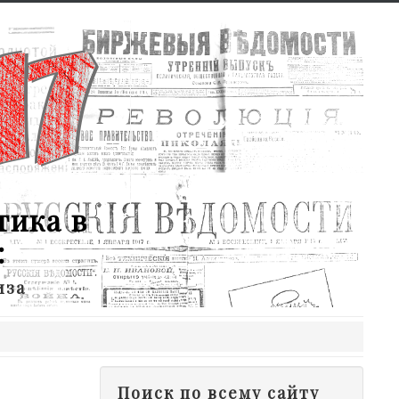
тика в
:
иза
Поиск по всему сайту