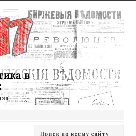
тика в
:
иза
Поиск по всему сайту