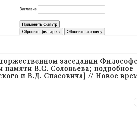
Заглавие
Применить фильтр
Сбросить фильтр >>
Обновить страницу
О торжественном заседании Философ
м памяти В.С. Соловьева; подробное
кого и В.Д. Спасовича] // Новое вре