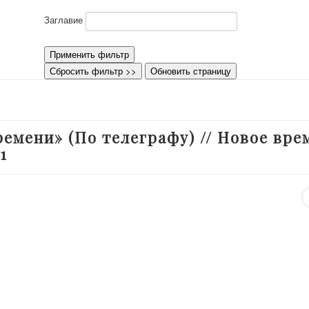
Заглавие
Применить фильтр
Сбросить фильтр >>
Обновить страницу
емени» (По телеграфу) // Новое вре
1