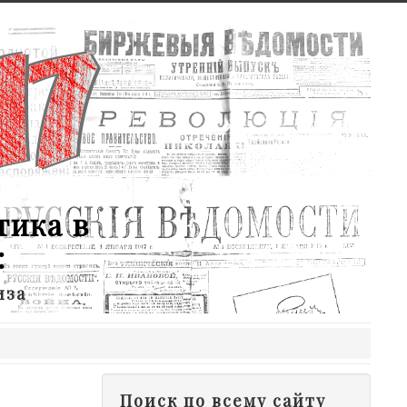
тика в
:
иза
Поиск по всему сайту