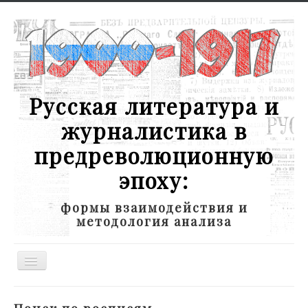
Русская литература и
журналистика в
предреволюционную
эпоху:
формы взаимодействия и
методология анализа
Toggle
Navigation
Новости