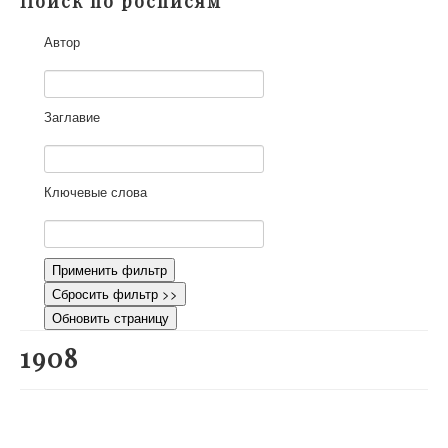
Поиск по росписям
О проекте
Автор
Участники
Приглашенные эксперты
Научная работа
Заглавие
Как работать с сайтом
Контакты
Ключевые слова
Применить фильтр
Сбросить фильтр >>
Обновить страницу
1908