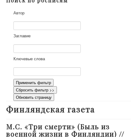
Поиск по росписям
О проекте
Автор
Участники
Приглашенные эксперты
Научная работа
Заглавие
Как работать с сайтом
Контакты
Ключевые слова
Применить фильтр
Сбросить фильтр >>
Обновить страницу
Финляндская газета
М.С. «Три смерти» (Быль из
военной жизни в Финляндии) //