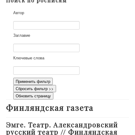
Поиск по росписям
О проекте
Автор
Участники
Приглашенные эксперты
Научная работа
Заглавие
Как работать с сайтом
Контакты
Ключевые слова
Применить фильтр
Сбросить фильтр >>
Обновить страницу
Финляндская газета
Эмге. Театр. Александровский
русский театр // Финляндская