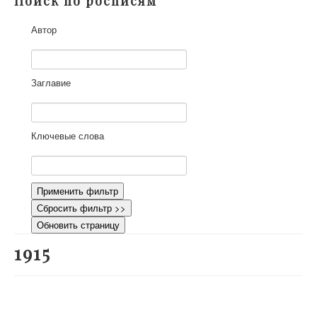
Поиск по росписям
О проекте
Автор
Участники
Приглашенные эксперты
Научная работа
Заглавие
Как работать с сайтом
Контакты
Ключевые слова
Применить фильтр
Сбросить фильтр >>
Обновить страницу
1915