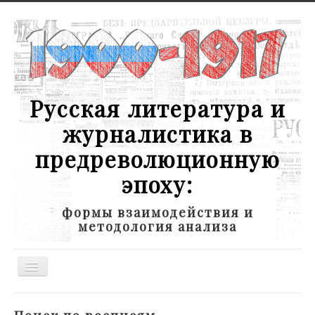
Русская литература и
журналистика в
предреволюционную
эпоху:
формы взаимодействия и
методология анализа
Toggle
Navigation
Новости