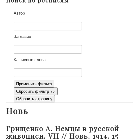
Поиск по росписям
О проекте
Автор
Участники
Приглашенные эксперты
Научная работа
Заглавие
Как работать с сайтом
Контакты
Ключевые слова
Применить фильтр
Сбросить фильтр >>
Обновить страницу
Новь
Грищенко А. Немцы в русской
живописи. VII // Новь. 1914. 15