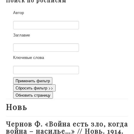
Поиск по росписям
О проекте
Автор
Участники
Приглашенные эксперты
Научная работа
Заглавие
Как работать с сайтом
Контакты
Ключевые слова
Применить фильтр
Сбросить фильтр >>
Обновить страницу
Новь
Чернов Ф. «Война есть зло, когда
война – насилье…» // Новь. 1914.