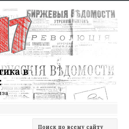
тика в
:
иза
Поиск по всему сайту