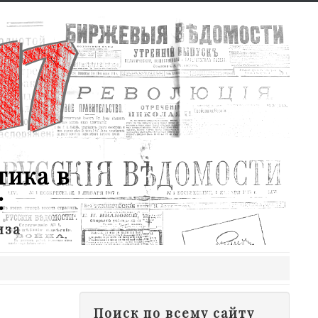
тика в
:
иза
Поиск по всему сайту