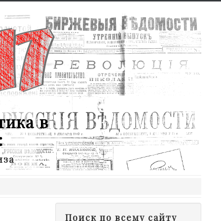
тика в
:
иза
Поиск по всему сайту