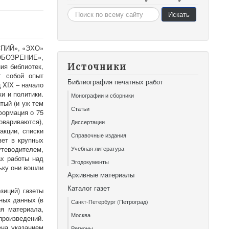
Искать...
Искать
СПИЙ», «ЭХО»
ОБОЗРЕНИЕ»,
Источники
я библиотек,
 собой опыт
Библиография печатных работ
 XIX – начало
и и политики.
Монографии и сборники
тый (и уж тем
Статьи
нформация о 75
овариваются),
Диссертации
акции, списки
Справочные издания
зет в крупных
утеводителем,
Учебная литература
ах работы над
Эгодокументы
ьку они вошли
Архивные материалы
Каталог газет
зиций) газеты
ных данных (в
Санкт-Петербург (Петроград)
ия материала,
Москва
произведений.
на указанием
Регионы