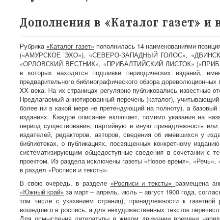
Дополнения в «Каталог газет» и 
Рубрика
«Каталог газет»
пополнилась 14 наименованиями-пози
(«АМУРСКОЕ ЭХО»), «СЕВЕРО-ЗАПАДНЫЙ ГОЛОС», «ДВИНС
«ОРЛОВСКИЙ ВЕСТНИК», «ПРИБАЛТИЙСКИЙ ЛИСТОК» («ПРИБАЛТИ
в которых находятся подшивки периодических изданий, им
предварительного библиографического обзора дореволюционных г
XX века. На их страницах регулярно публиковались известные от
Предлагаемый аннотированный перечень (каталог), учитывающий
более ни в какой мере не претендующий на полноту), а базовыи
изданиях. Каждое описание включает, помимо указания на назв
период существования, партийную и иную принадлежность или 
издателей, редакторов, авторов, сведения об имевшихся у из
библиотеках, о публикациях, посвященных конкретному издани
систематизирующим общедоступные сведения в сочетании с те
проектом. Из раздела исключены газеты «Новое время», «Речь», 
в раздел «Росписи и тексты».
В свою очередь, в разделе
«Росписи и тексты»
размещена анн
«Южный край»
за март – апрель, июль – август 1900 года, согл
том числе с указанием страниц), принадлежности к газетной 
вошедшего в роспись, а для нехудожественных текстов перечисл
Для осмысления литературы в живом движении времени наряд