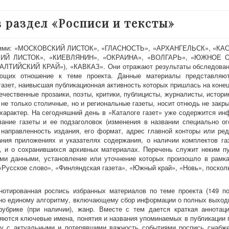
в раздел «Росписи и тексты»
циями: «МОСКОВСКИЙ ЛИСТОК», «ГЛАСНОСТЬ», «АРХАНГЕЛЬСК», «КА
КИЙ ЛИСТОК», «КИЕВЛЯНИН», «ОКРАИНА», «ВОЛГАРЬ», «ЮЖНОЕ 
ЙСКИЙ КРАЙ»), «КАВКАЗ». Они отражают результаты обследовани
еющих отношение к теме проекта. Данные материалы представляют
азет, наивысшая публикационная активность которых пришлась на конец
ечественные прозаики, поэты, критики, публицисты, журналисты, историк
 не только столичные, но и региональные газеты, носит отнюдь не закры
̆ характер. На сегодняшний день в «Каталоге газет» уже содержится и
ание газеты и ее подзаголовок (изменения в названии специально ог
направленность издания, его формат, адрес главной конторы или ред
дания приложениях и указателях содержания, о наличии комплектов га
ю, и о сохранившихся архивных материалах. Перечень служит неким п
ми данными, установление или уточнение которых произошло в рамк
«Русское слово», «Финляндская газета», «Южный край», «Новь», поскол
отированная роспись избранных материалов по теме проекта (149 по
асно единому алгоритму, включающему сбор информации о полных выход
рубрике (при наличии), жанр. Вместе с тем дается краткая аннотац
яются ключевые имена, понятия и названия упоминаемых в публикации 
у с актуальными и потерявшими важность событиями роспись снабже