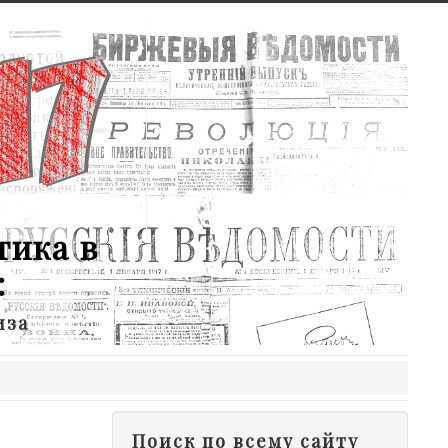
тика в
:
иза
Поиск по всему сайту