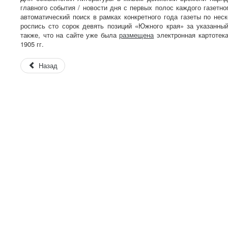
главного события / новости дня с первых полос каждого газетн
автоматический поиск в рамках конкретного года газеты по нес
роспись сто сорок девять позиций «Южного края» за указанны
также, что на сайте уже была
размещена
электронная картотека
1905 гг.
Назад