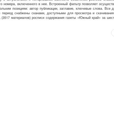
ого номера, включенного в нее. Встроенный фильтр позволяет осущест
кольким позициям: автор публикации, заглавие, ключевые слова. Все 
й период снабжены сканами, доступными для просмотра и скачивани
 (3517 материалов) росписи содержания газеты «Южный край» за шест