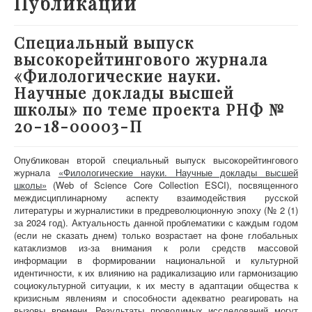
Публикации
О проекте
Участники
Специальный выпуск
высокорейтингового журнала
Приглашенные эксперты
«Филологические науки.
Научная работа
Научные доклады высшей
Как работать с сайтом
школы» по теме проекта РНФ №
20-18-00003-П
Контакты
Опубликован второй специальный выпуск высокорейтингового
журнала
«Филологические науки. Научные доклады высшей
шк
олы»
(Web of Science Core Collection ESCI), посвященного
междисциплинарному аспекту взаимодействия русской
литературы и журналистики в предреволюционную эпоху (№ 2 (1)
за 2024 год). Актуальность данной проблематики с каждым годом
(если не сказать днем) только возрастает на фоне глобальных
катаклизмов из-за внимания к роли средств массовой
информации в формировании национальной и культурной
идентичности, к их влиянию на радикализацию или гармонизацию
социокультурной ситуации, к их месту в адаптации общества к
кризисным явлениям и способности адекватно реагировать на
вызовы времени. Результаты проводимых исследований могут