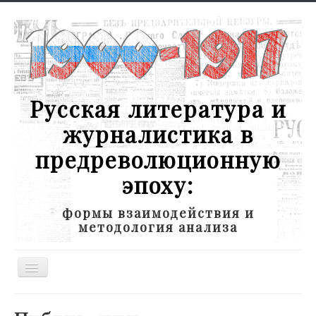
Русская литература и
журналистика в
предреволюционную
эпоху:
формы взаимодействия и
методология анализа
Toggle
Navigation
Новости