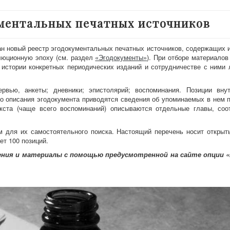
ументальных печатных источников
дан новый реестр эгодокументальных печатных источников, содержащих
олюционную эпоху (см. раздел
«Эгодокументы»
). При отборе материалов
 истории конкретных периодических изданий и сотрудничестве с ними 
ервью, анкеты; дневники; эпистолярий; воспоминания. Позиции вну
о описания эгодокумента приводятся сведения об упоминаемых в нем 
екста (чаще всего воспоминаний) описываются отдельные главы, со
м для их самостоятельного поиска. Настоящий перечень носит открыт
ет 100 позиций.
ения и материалы с помощью предусмотренной на сайте опции 