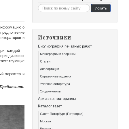
Искать...
Искать
 информацию о
 предпочтение
Источники
литераторов и
Библиография печатных работ
три каждой –
Монографии и сборники
периодических
ответствующие
Статьи
Диссертации
ый характер и
Справочные издания
Учебная литература
«Предложить
Эгодокументы
Архивные материалы
Каталог газет
Санкт-Петербург (Петроград)
Москва
Регионы