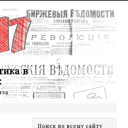
тика в
:
иза
Поиск по всему сайту